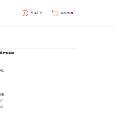
優惠推廣
預約
E-Shop
聯絡我們
Steven Leung
Salon Manager & Artistic Team藝術髮
休息日
每逄星期三
:
擁有
年以上豐富美髮經驗及技術。
20