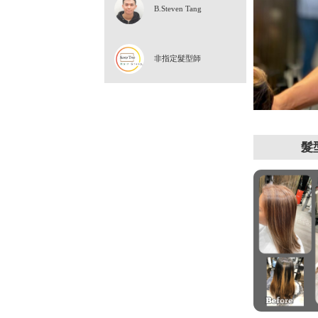
Steven Leung
Joe Yung
B.Steven Tang
非指定髮型師