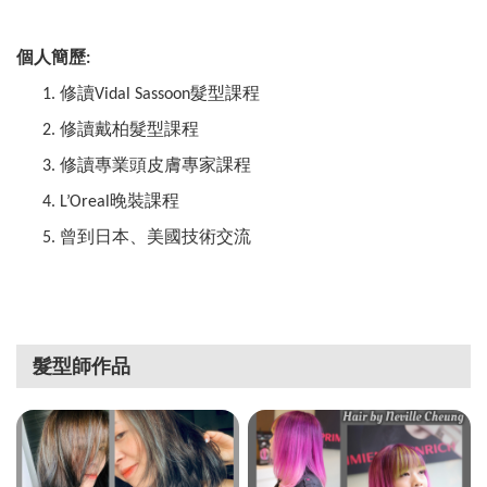
個人簡歷
:
修讀
髮型課程
1.
Vidal Sassoon
修讀戴柏髮型課程
2.
修讀專業頭皮膚專家課程
3.
晚裝課程
4.
L
’
Oreal
曾到日本、美國技術交流
5.
髮型師作品