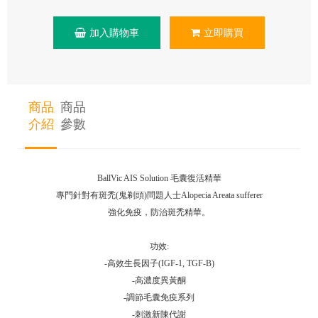
加入購物車
立即購買
商品
商品
介紹
參數
BallVic AIS Solution 毛囊復活精華
專門針對有斑禿(鬼剃頭)問題人士Alopecia Areata sufferer
強化免疫，防治斑禿精華。
功效:
-高效生長因子(IGF-1, TGF-B)
-高濃度異黃酮
-調節毛囊免疫系列
-刺激新陳代謝